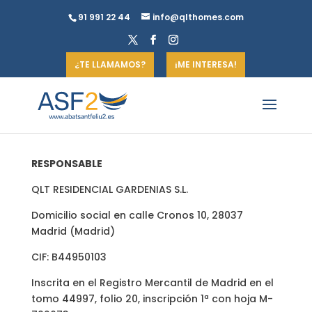
91 991 22 44
info@qlthomes.com
¿TE LLAMAMOS?
¡ME INTERESA!
RESPONSABLE
QLT RESIDENCIAL GARDENIAS S.L.
Domicilio social en calle Cronos 10, 28037
Madrid (Madrid)
CIF: B44950103
Inscrita en el Registro Mercantil de Madrid en el
tomo 44997, folio 20, inscripción 1ª con hoja M-