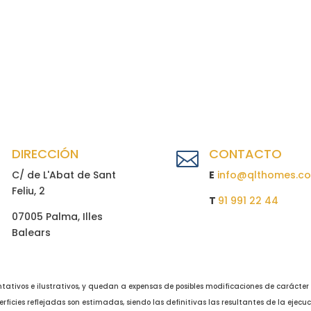
DIRECCIÓN
CONTACTO


C/ de L'Abat de Sant
E
info@qlthomes.c
Feliu, 2
T
91 991 22 44
07005 Palma, Illes
Balears
tativos e ilustrativos, y quedan a expensas de posibles modificaciones de carácter 
erficies reflejadas son estimadas, siendo las definitivas las resultantes de la ejec